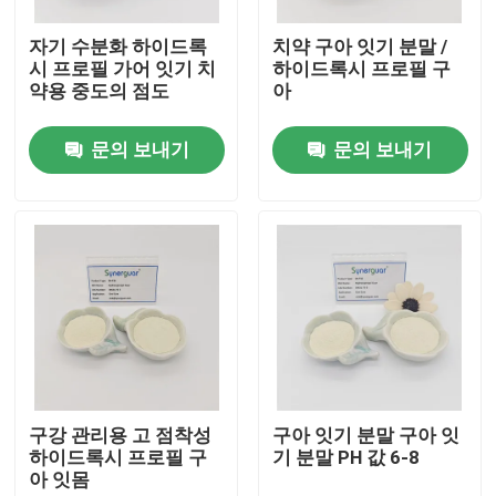
자기 수분화 하이드록
치약 구아 잇기 분말 /
우리 에 관한 것
시 프로필 가어 잇기 치
하이드록시 프로필 구
약용 중도의 점도
아
공장 견학
문의 보내기
문의 보내기
품질 관리
저희와 연락
소식
사건
구강 관리용 고 점착성
구아 잇기 분말 구아 잇
하이드록시 프로필 구
기 분말 PH 값 6-8
아 잇몸
견적을 요청하십시오