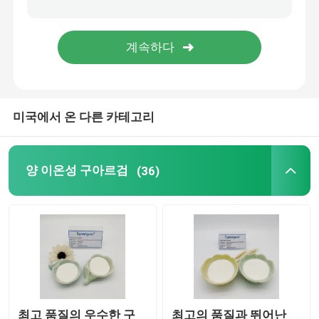
제지 첨가제
페인트 첨가제
미국에서 온 다른 카테고리
구아 고무접착제
구아 검 진흙
양 이온성 구아르검
(36)
클움핑 대리인
날염 인쇄 껌
최고 품질의 우수한 구
최고의 품질과 뛰어난