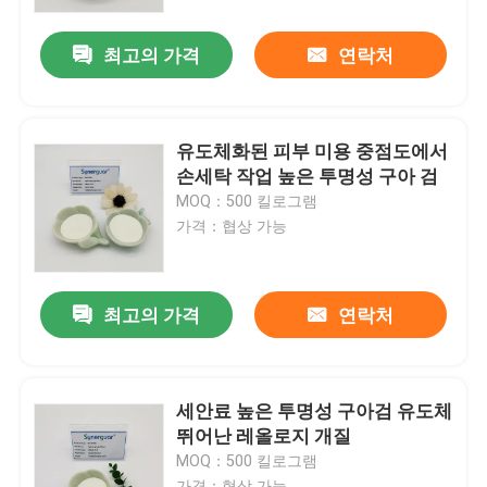
최고의 가격
연락처
우리 에 관한 것
공장 견학
유도체화된 피부 미용 중점도에서
손세탁 작업 높은 투명성 구아 검
품질 관리
MOQ：500 킬로그램
가격：협상 가능
저희와 연락
최고의 가격
연락처
소식
사건
세안료 높은 투명성 구아검 유도체
뛰어난 레올로지 개질
MOQ：500 킬로그램
견적을 요청하십시오
가격：협상 가능