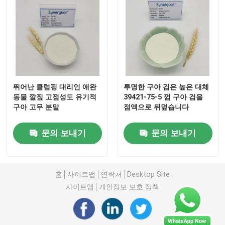
우리 에 관한 것
공장 견학
뛰어난 클럼핑 대리인 애완
투명한 구아 검은 높은 대체
품질 관리
동물 깔짚 고점성도 유기적
39421-75-5 껌 구아 검을
구아 고무 분말
점액으로 뒤덮습니다
저희와 연락
문의 보내기
문의 보내기
소식
홈
사이트맵
연락처
Desktop Site
사이트맵
개인정보 보호 정책
사건
견적을 요청하십시오